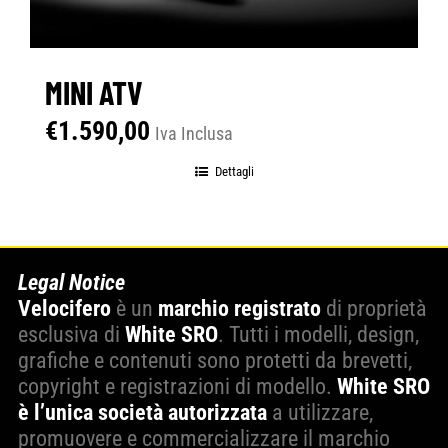
MINI ATV
€
1.590,00
Iva Inclusa
Dettagli
Legal Notice
Velocifero
è un
marchio registrato
di proprietà
esclusiva di
White SRO
. Tutti i modelli, design,
grafiche e contenuti sono protetti da brevetti,
copyright e registrazioni di modello.
White SRO
è l’unica società autorizzata
a utilizzare,
promuovere e commercializzare il marchio