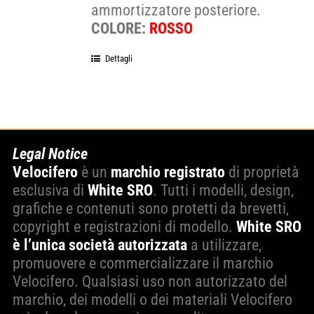
ammortizzatore posteriore.
COLORE:
ROSSO
Dettagli
Legal Notice
Velocifero
è un
marchio registrato
di proprietà
esclusiva di
White SRO
. Tutti i modelli, design,
grafiche e contenuti sono protetti da brevetti,
copyright e registrazioni di modello.
White SRO
è l’unica società autorizzata
a utilizzare,
promuovere e commercializzare il marchio
Velocifero. Qualsiasi uso non autorizzato del
marchio, dei modelli o dei materiali Velocifero