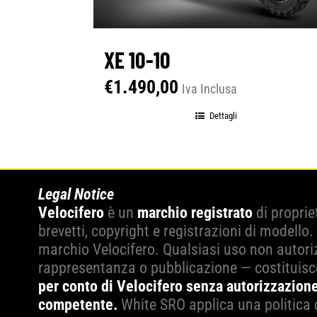
XE 10-10
€
1.490,00
Iva Inclusa
Dettagli
Legal Notice
Velocifero
è un
marchio registrato
di proprie
brevetti, copyright e registrazioni di modello.
marchio Velocifero. Qualsiasi uso non autoriz
rappresentanza o pubblicazione — costituis
per conto di Velocifero senza autorizzazione
competente.
White SRO applica una politica 