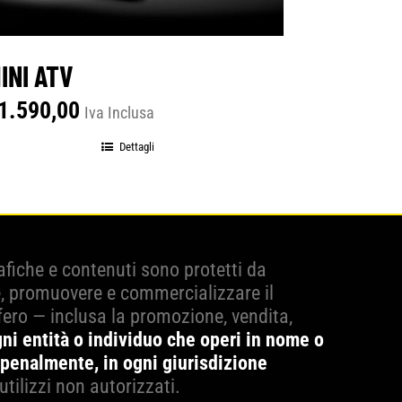
INI ATV
1.590,00
Iva Inclusa
Dettagli
grafiche e contenuti sono protetti da
e, promuovere e commercializzare il
fero — inclusa la promozione, vendita,
ni entità o individuo che operi in nome o
 penalmente, in ogni giurisdizione
utilizzi non autorizzati.