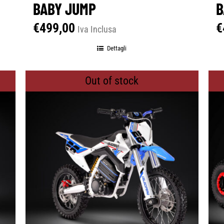
BABY JUMP
B
€
499,00
€
Iva Inclusa
Dettagli
Out of stock