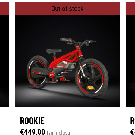
Out of stock
ROOKIE
R
€
449,00
€
Iva Inclusa