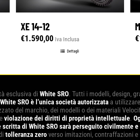
XE 14-12
M
€
1.590,00
€
Iva Inclusa
Dettagli
tà esclusiva di
White SRO
. Tutti i modelli, design, 
White SRO è l’unica società autorizzata
a utilizzar
zato del marchio, dei modelli o dei materiali Veloci
ce
violazione dei diritti di proprietà intellettuale
.
Og
 scritta di White SRO sarà perseguito civilmente e
di
tolleranza zero
verso imitazioni, contraffazioni e 