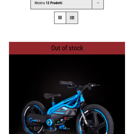
Mostra
12 Prodotti
CONTATTI
SHOP
Out of stock
ACCOUNT
CARRELLO