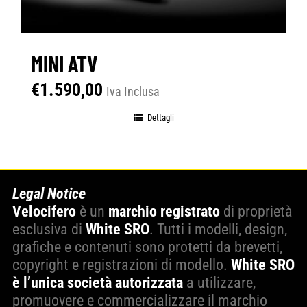
MINI ATV
€
1.590,00
Iva Inclusa
Dettagli
Legal Notice
Velocifero
è un
marchio registrato
di proprietà
esclusiva di
White SRO
. Tutti i modelli, design,
grafiche e contenuti sono protetti da brevetti,
copyright e registrazioni di modello.
White SRO
è l’unica società autorizzata
a utilizzare,
promuovere e commercializzare il marchio