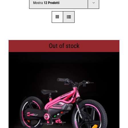
Mostra
12 Prodotti
CONTATTI
SHOP
Out of stock
ACCOUNT
CARRELLO