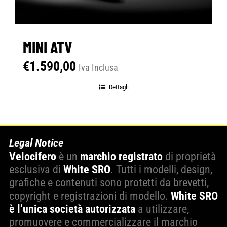
MINI ATV
€
1.590,00
Iva Inclusa
Dettagli
Legal Notice
Velocifero
è un
marchio registrato
di proprietà
esclusiva di
White SRO
. Tutti i modelli, design,
grafiche e contenuti sono protetti da brevetti,
copyright e registrazioni di modello.
White SRO
è l’unica società autorizzata
a utilizzare,
promuovere e commercializzare il marchio