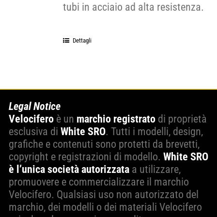
tubi in acciaio ad alta resistenza.
Dettagli
Legal Notice
Velocifero
è un
marchio registrato
di proprietà
esclusiva di
White SRO
. Tutti i modelli, design,
grafiche e contenuti sono protetti da brevetti,
copyright e registrazioni di modello.
White SRO
è l’unica società autorizzata
a utilizzare,
promuovere e commercializzare il marchio
Velocifero. Qualsiasi uso non autorizzato del
marchio, dei modelli o dei materiali Velocifero