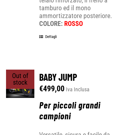
telaio rinforzato, il freno a
tamburo ed il mono
ammortizzatore posteriore.
COLORE:
ROSSO
Dettagli
BABY JUMP
Out of
stock
€
499,00
Iva Inclusa
Per piccoli grandi
campioni
Versatile, sicura e facile da