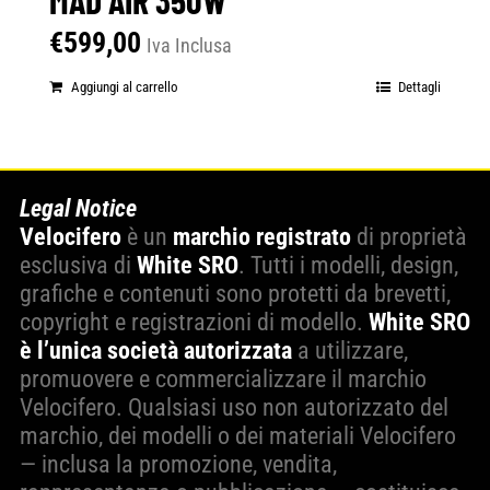
€
599,00
Iva Inclusa
Aggiungi al carrello
Dettagli
Legal Notice
Velocifero
è un
marchio registrato
di proprietà
esclusiva di
White SRO
. Tutti i modelli, design,
grafiche e contenuti sono protetti da brevetti,
copyright e registrazioni di modello.
White SRO
è l’unica società autorizzata
a utilizzare,
promuovere e commercializzare il marchio
Velocifero. Qualsiasi uso non autorizzato del
marchio, dei modelli o dei materiali Velocifero
— inclusa la promozione, vendita,