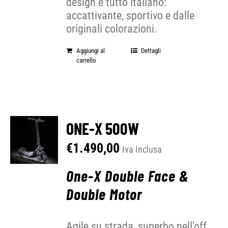
design è tutto italiano:
accattivante, sportivo e dalle
originali colorazioni.
Aggiungi al
Dettagli
carrello
ONE-X 500W
€
1.490,00
Iva Inclusa
One-X Double Face &
Double Motor
Agile su strada, superbo nell’off