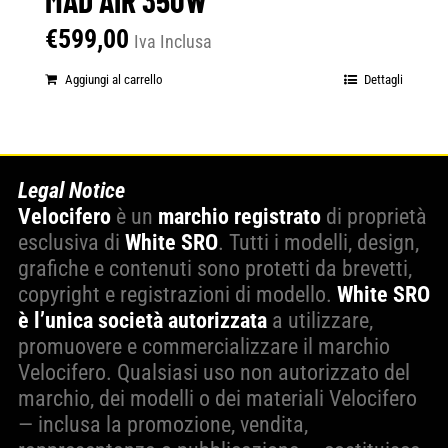
€
599,00
Iva Inclusa
Aggiungi al carrello
Dettagli
Legal Notice
Velocifero
è un
marchio registrato
di proprietà
esclusiva di
White SRO
. Tutti i modelli, design,
grafiche e contenuti sono protetti da brevetti,
copyright e registrazioni di modello.
White SRO
è l’unica società autorizzata
a utilizzare,
promuovere e commercializzare il marchio
Velocifero. Qualsiasi uso non autorizzato del
marchio, dei modelli o dei materiali Velocifero
— inclusa la promozione, vendita,