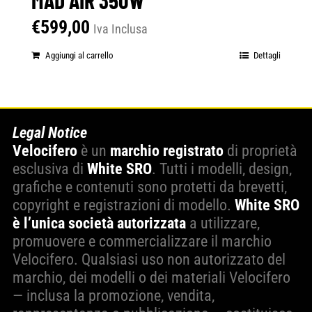
€
599,00
Iva Inclusa
Aggiungi al carrello
Dettagli
Legal Notice
Velocifero
è un
marchio registrato
di proprietà
esclusiva di
White SRO
. Tutti i modelli, design,
grafiche e contenuti sono protetti da brevetti,
copyright e registrazioni di modello.
White SRO
è l’unica società autorizzata
a utilizzare,
promuovere e commercializzare il marchio
Velocifero. Qualsiasi uso non autorizzato del
marchio, dei modelli o dei materiali Velocifero
— inclusa la promozione, vendita,