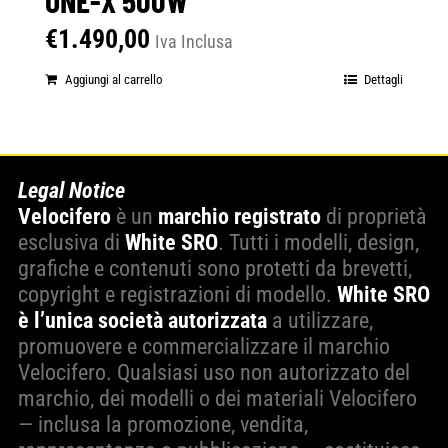
€
1.490,00
Iva Inclusa
Aggiungi al carrello
Dettagli
Legal Notice
Velocifero
è un
marchio registrato
di proprietà
esclusiva di
White SRO
. Tutti i modelli, design,
grafiche e contenuti sono protetti da brevetti,
copyright e registrazioni di modello.
White SRO
è l’unica società autorizzata
a utilizzare,
promuovere e commercializzare il marchio
Velocifero. Qualsiasi uso non autorizzato del
marchio, dei modelli o dei materiali Velocifero
— inclusa la promozione, vendita,