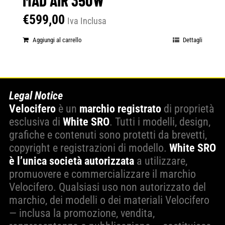
€
599,00
Iva Inclusa
Aggiungi al carrello
Dettagli
Legal Notice
Velocifero
è un
marchio registrato
di proprietà
esclusiva di
White SRO
. Tutti i modelli, design,
grafiche e contenuti sono protetti da brevetti,
copyright e registrazioni di modello.
White SRO
è l’unica società autorizzata
a utilizzare,
promuovere e commercializzare il marchio
Velocifero. Qualsiasi uso non autorizzato del
marchio, dei modelli o dei materiali Velocifero
— inclusa la promozione, vendita,