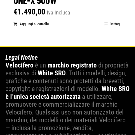
€
1.490,00
Iva Inclusa
Aggiungi al carrello
Dettagli
Legal Notice
Velocifero
è un
marchio registrato
di proprietà
esclusiva di
White SRO
. Tutti i modelli, design,
grafiche e contenuti sono protetti da brevetti,
copyright e registrazioni di modello.
White SRO
è l’unica società autorizzata
a utilizzare,
promuovere e commercializzare il marchio
Velocifero. Qualsiasi uso non autorizzato del
marchio, dei modelli o dei materiali Velocifero
— inclusa la promozione, vendita,