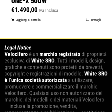
€
1.490,00
Iva Inclusa
Aggiungi al carrello
Dettagli
Legal Notice
Velocifero
è un
marchio registrato
di proprietà
esclusiva di
White SRO
. Tutti i modelli, design,
grafiche e contenuti sono protetti da brevetti,
copyright e registrazioni di modello.
White SRO
è l’unica società autorizzata
a utilizzare,
promuovere e commercializzare il marchio
Velocifero. Qualsiasi uso non autorizzato del
marchio, dei modelli o dei materiali Velocifero
— inclusa la promozione, vendita,