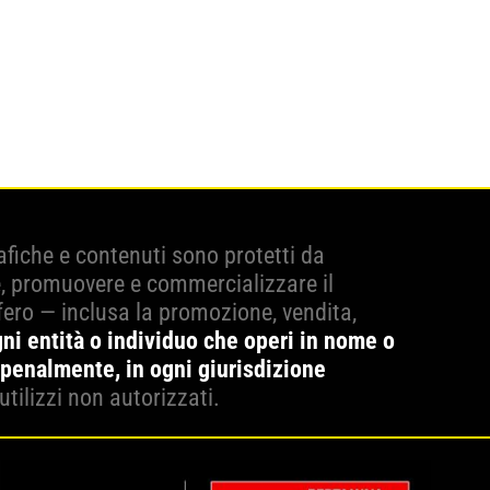
grafiche e contenuti sono protetti da
e, promuovere e commercializzare il
fero — inclusa la promozione, vendita,
ni entità o individuo che operi in nome o
 penalmente, in ogni giurisdizione
utilizzi non autorizzati.