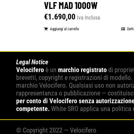
VLF MAD 1000W
€
1.690,00
Iva Inclusa
Aggiungi al carrello
Dett
Legal Notice
Velocifero
è un
marchio registrato
di proprie
brevetti, copyright e registrazioni di modello.
marchio Velocifero. Qualsiasi uso non autoriz
rappresentanza o pubblicazione — costituis
per conto di Velocifero senza autorizzazione
competente.
White SRO applica una politica 
© Copyright 2022 — Velocifero