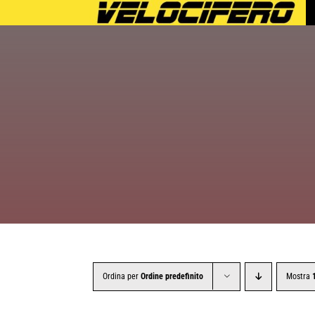
Salta
al
contenuto
Ordina per
Ordine predefinito
Mostra