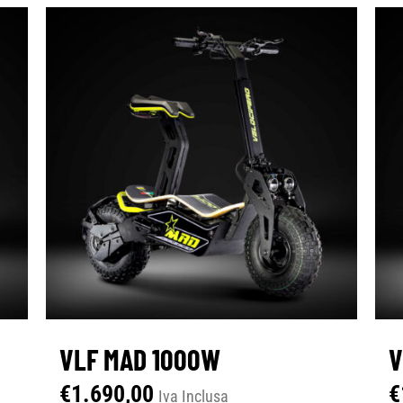
VLF MAD 1000W
V
€
1.690,00
€
Iva Inclusa