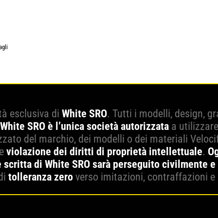
agli
tà esclusiva di
White SRO
. Tutti i modelli, design, 
White SRO è l’unica società autorizzata
a utilizzar
zato del marchio, dei modelli o dei materiali Veloci
ce
violazione dei diritti di proprietà intellettuale
.
Og
 scritta di White SRO sarà perseguito civilmente e
di
tolleranza zero
verso imitazioni, contraffazioni e 