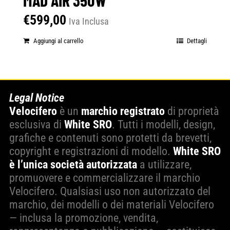
€
599,00
Iva Inclusa
Aggiungi al carrello
Dettagli
Legal Notice
Velocifero
è un
marchio registrato
di proprietà
esclusiva di
White SRO
. Tutti i modelli, design,
grafiche e contenuti sono protetti da brevetti,
copyright e registrazioni di modello.
White SRO
è l’unica società autorizzata
a utilizzare,
promuovere e commercializzare il marchio
Velocifero. Qualsiasi uso non autorizzato del
marchio, dei modelli o dei materiali Velocifero
— inclusa la promozione, vendita,