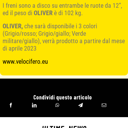
I freni sono a disco su entrambe le ruote da 12”,
ed il peso di
OLIVER
è di 102 kg.
OLIVER,
che sarà disponibile i 3 colori
(Grigio/rosso; Grigio/giallo; Verde
militare/giallo), verrà prodotto a partire dal mese
di aprile 2023
www.velocifero.eu
Condividi questo articolo