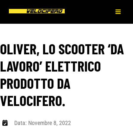
Salta
al
Toggl
contenuto
Naviga
HOME
OLIVER, LO SCOOTER ‘DA
CHI SIAMO
LAVORO’ ELETTRICO
PRODOTTI
PRODOTTO DA
NEWS
VELOCIFERO.
PRESS
Data: Novembre 8, 2022
DEALERS