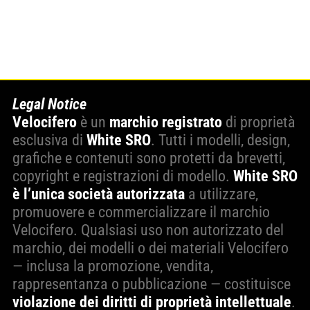
Legal Notice
Velocifero
è un
marchio registrato
di proprietà
esclusiva di
White SRO
. Tutti i modelli, design,
grafiche e contenuti sono protetti da brevetti,
copyright e registrazioni di modello.
White SRO
è l’unica società autorizzata
a utilizzare,
promuovere e commercializzare il marchio
Velocifero. Qualsiasi uso non autorizzato del
marchio, dei modelli o dei materiali Velocifero
— inclusa la promozione, vendita,
rappresentanza o pubblicazione — costituisce
violazione dei diritti di proprietà intellettuale
.