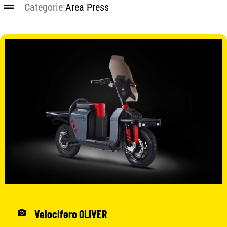
Categorie:
Area Press
CONTATTI
SHOP
ACCOUNT
CARRELLO
Velocifero OLIVER