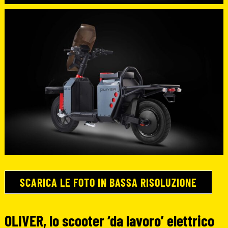
SCARICA LE FOTO IN BASSA RISOLUZIONE
OLIVER, lo scooter ‘da lavoro’ elettrico