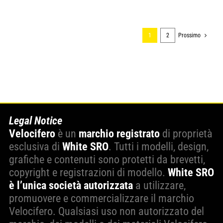
1
2
Prossimo
Legal Notice
Velocifero
è un
marchio registrato
di proprietà
esclusiva di
White SRO
. Tutti i modelli, design,
grafiche e contenuti sono protetti da brevetti,
copyright e registrazioni di modello.
White SRO
è l’unica società autorizzata
a utilizzare,
promuovere e commercializzare il marchio
Velocifero. Qualsiasi uso non autorizzato del