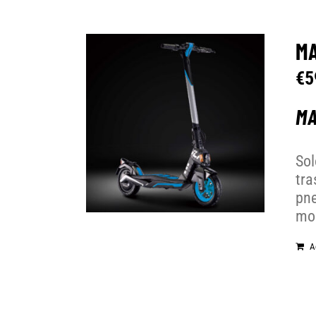
MA
€
5
MA
Sol
tra
pne
mob
A