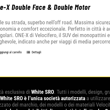
e-X Double Face & Double Motor
le su strada, superbo nell’off road. Massima sicure
onomia e comfort eccezionale. Perfetto in città è a
egolari. ONE-X di Velocifero, il SUV dei monopattini e
ghevole, indicato anche per viaggi di media percorr
ggiungi al carrello
Dettagli
tà esclusiva di
White SRO
. Tutti i modelli, design, 
White SRO è l’unica società autorizzata
a utilizzar
zato del marchio, dei modelli o dei materiali Veloci