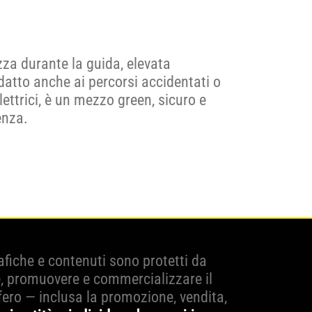
zza durante la guida, elevata
datto anche ai percorsi accidentati o
lettrici, è un mezzo green, sicuro e
enza.
grafiche e contenuti sono protetti da
e, promuovere e commercializzare il
fero — inclusa la promozione, vendita,