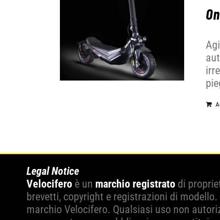
On
Agi
aut
irr
pie
A
Legal Notice
Velocifero
è un
marchio registrato
di proprie
brevetti, copyright e registrazioni di modello.
marchio Velocifero. Qualsiasi uso non autoriz