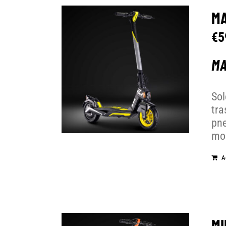
MA
€
5
MA
Sol
tra
pne
mob
A
MI