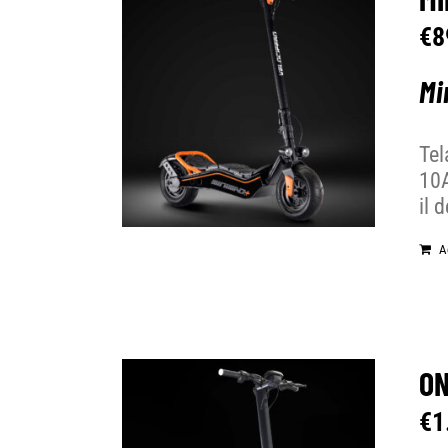
€
8
Mi
Tel
10A
il 
A
ON
€
1