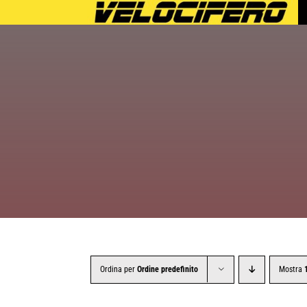
Salta
al
contenuto
Ordina per
Ordine predefinito
Mostra