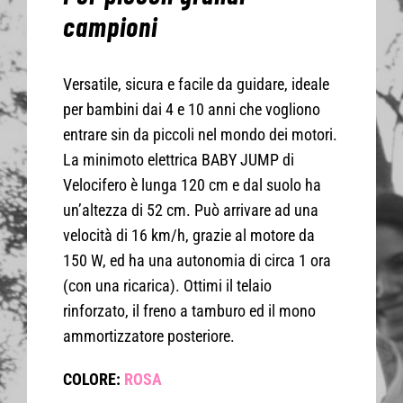
campioni
CONTATTI
Versatile, sicura e facile da guidare, ideale
SHOP
per bambini dai 4 e 10 anni che vogliono
entrare sin da piccoli nel mondo dei motori.
La minimoto elettrica BABY JUMP di
ACCOUNT
Velocifero è lunga 120 cm e dal suolo ha
un’altezza di 52 cm. Può arrivare ad una
CARRELLO
velocità di 16 km/h, grazie al motore da
150 W, ed ha una autonomia di circa 1 ora
(con una ricarica). Ottimi il telaio
rinforzato, il freno a tamburo ed il mono
ammortizzatore posteriore.
COLORE:
ROSA