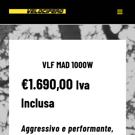
Salta
al
Toggl
contenuto
Naviga
HOME
CHI SIAMO
VLF MAD 1000W
PRODOTTI
€
1.690,00
Iva
NEWS
Inclusa
PRESS
Aggressivo e performante,
DEALERS