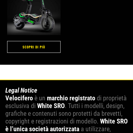
SCOPRI DI PIÙ
Legal Notice
Velocifero
è un
marchio registrato
di proprietà
esclusiva di
White SRO
. Tutti i modelli, design,
grafiche e contenuti sono protetti da brevetti,
copyright e registrazioni di modello.
White SRO
è l’unica società autorizzata
a utilizzare,