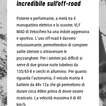
incredibile sull’off-road
CONTATTI
Potente e performante, a metà tra il
monopattino elettrico e lo scooter, VLF
SHOP
MAD di Velocifero ha una indole aggressiva
e sportiva. L’uso off-road è davvero
ACCOUNT
entusiasmante, permettendovi di compiere
salite sterrate o attraversare le
pozzanghere. Per i sentieri più difficili si
CARRELLO
serve di due grosse ruote tubeless da
135/65-8 e cerchi in alluminio. Per quanto
riguarda l’autonomia, il veicolo monta 4
batterie da 48v 12a che gli permettono di
durare circa 40km prima di dover essere
ricaricato. La velocità massima è di 40
km/h.