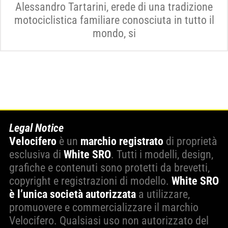
Alessandro Tartarini, erede di una tradizione
motociclistica familiare conosciuta in tutto il
mondo, si
Legal Notice
Velocifero
è un
marchio registrato
di proprietà
esclusiva di
White SRO
. Tutti i modelli, design,
grafiche e contenuti sono protetti da brevetti,
copyright e registrazioni di modello.
White SRO
è l’unica società autorizzata
a utilizzare,
promuovere e commercializzare il marchio
Velocifero. Qualsiasi uso non autorizzato del