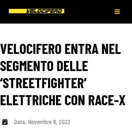
Salta
al
Toggl
contenuto
Naviga
HOME
VELOCIFERO ENTRA NEL
CHI SIAMO
SEGMENTO DELLE
PRODOTTI
‘STREETFIGHTER’
NEWS
ELETTRICHE CON RACE-X
PRESS
Data: Novembre 8, 2022
DEALERS