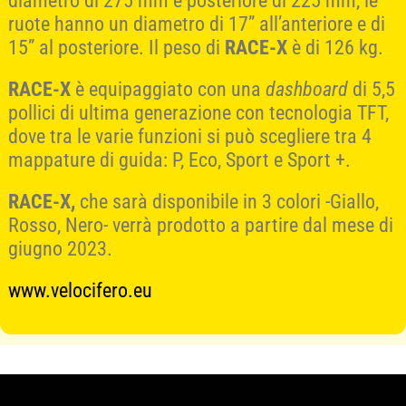
diametro di 275 mm e posteriore di 225 mm, le
ruote hanno un diametro di 17” all’anteriore e di
15” al posteriore. Il peso di
RACE-X
è di 126 kg.
RACE-X
è equipaggiato con una
dashboard
di 5,5
pollici di ultima generazione con tecnologia TFT,
dove tra le varie funzioni si può scegliere tra 4
mappature di guida: P, Eco, Sport e Sport +.
RACE-X,
che sarà disponibile in 3 colori -Giallo,
Rosso, Nero- verrà prodotto a partire dal mese di
giugno 2023.
www.velocifero.eu