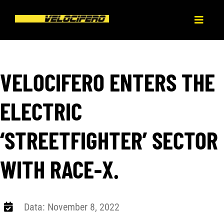
Skip
to
Toggl
content
Naviga
HOME
VELOCIFERO ENTERS THE
ABOUT
ELECTRIC
PRODUCT
‘STREETFIGHTER’ SECTOR
BLOG
WITH RACE-X.
DEALERS
Data: November 8, 2022
CONTACT