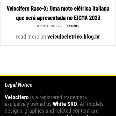
Velocifero Race-X: Uma moto elétrica italiana
que será apresentada no EICMA 2023
November 9th, 2023
|
Press Area
read more on
veiculoeletrico.blog.br
Legal Notice
Velocifero
is a registered trademark
exclusively owned by
White SRO
. All models,
designs, graphics and related content are