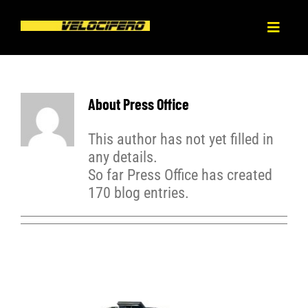
Skip
to
Toggl
content
Naviga
HOME
About
Press Office
ABOUT
This author has not yet filled in
any details.
PRODUCT
So far Press Office has created
170 blog entries.
BLOG
DEALERS
CONTACT