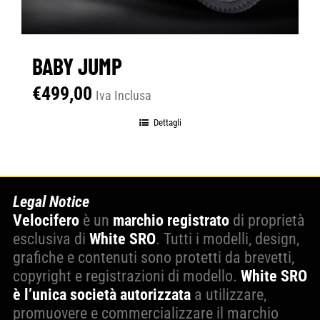
BABY JUMP
€
499,00
Iva Inclusa
Dettagli
Legal Notice
Velocifero
è un
marchio registrato
di proprietà
esclusiva di
White SRO
. Tutti i modelli, design,
grafiche e contenuti sono protetti da brevetti,
copyright e registrazioni di modello.
White SRO
è l’unica società autorizzata
a utilizzare,
promuovere e commercializzare il marchio