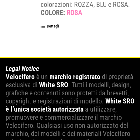
colorazioni: ROZZA, BLU e ROSA.
COLORE:
ROSA
Dettagli
Legal Notice
Velocifero
è un
marchio registrato
di proprietà
esclusiva di
White SRO
. Tutti i modelli, design,
grafiche e contenuti sono protetti da brevetti,
copyright e registrazioni di modello.
White SRO
è l’unica società autorizzata
a utilizzare,
promuovere e commercializzare il marchio
Velocifero. Qualsiasi uso non autorizzato del
marchio, dei modelli o dei materiali Velocifero