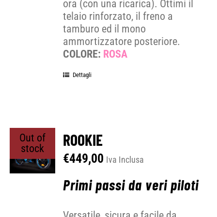
ora (con una ricarica). Ottimi il
telaio rinforzato, il freno a
tamburo ed il mono
ammortizzatore posteriore.
COLORE:
ROSA
Dettagli
ROOKIE
Out of
stock
€
449,00
Iva Inclusa
Primi passi da veri piloti
Versatile, sicura e facile da