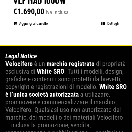
€
1.690,00
Iva Inclusa
Aggiungi al carrello
Dettagli
Legal Notice
Velocifero
è un
marchio registrato
di proprietà
esclusiva di
White SRO
. Tutti i modelli, design,
grafiche e contenuti sono protetti da brevetti,
copyright e registrazioni di modello.
White SRO
è l’unica società autorizzata
a utilizzare,
promuovere e commercializzare il marchio
Velocifero. Qualsiasi uso non autorizzato del
marchio, dei modelli o dei materiali Velocifero
— inclusa la promozione, vendita,