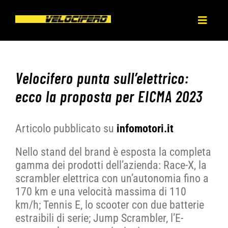
Salta
al
Toggl
contenuto
Naviga
HOME
Velocifero punta sull’elettrico:
CHI SIAMO
ecco la proposta per EICMA 2023
PRODOTTI
Articolo pubblicato su
infomotori.it
Nello stand del brand è esposta la completa
NEWS
gamma dei prodotti dell’azienda: Race-X, la
scrambler elettrica con un’autonomia fino a
PRESS
170 km e una velocità massima di 110
km/h; Tennis E, lo scooter con due batterie
estraibili di serie; Jump Scrambler, l’E-
DEALERS