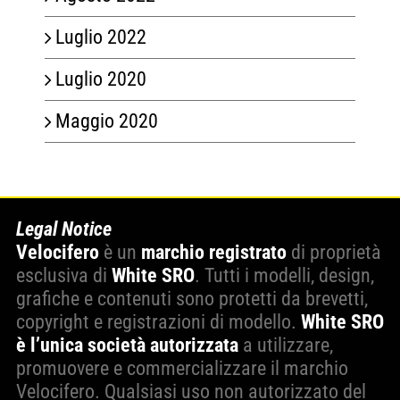
Luglio 2022
Luglio 2020
Maggio 2020
Legal Notice
Velocifero
è un
marchio registrato
di proprietà
esclusiva di
White SRO
. Tutti i modelli, design,
grafiche e contenuti sono protetti da brevetti,
copyright e registrazioni di modello.
White SRO
è l’unica società autorizzata
a utilizzare,
promuovere e commercializzare il marchio
Velocifero. Qualsiasi uso non autorizzato del