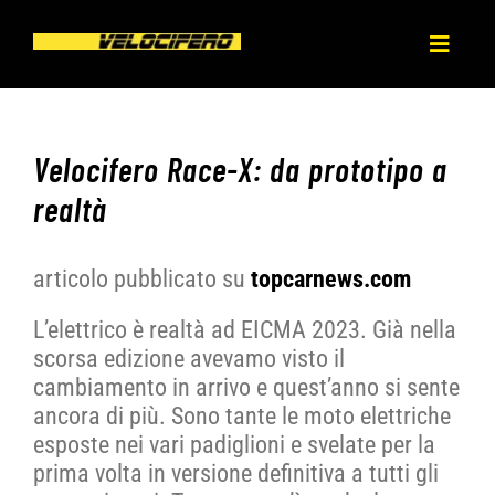
Salta
al
Toggl
contenuto
Naviga
HOME
Velocifero Race-X: da prototipo a
CHI SIAMO
realtà
PRODOTTI
articolo pubblicato su
topcarnews.com
L’elettrico è realtà ad EICMA 2023. Già nella
NEWS
scorsa edizione avevamo visto il
cambiamento in arrivo e quest’anno si sente
PRESS
ancora di più. Sono tante le moto elettriche
esposte nei vari padiglioni e svelate per la
prima volta in versione definitiva a tutti gli
DEALERS