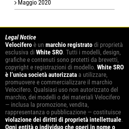
Maggio 2020
Legal Notice
Velocifero
è un
marchio registrato
di proprietà
esclusiva di
White SRO
. Tutti i modelli, design,
grafiche e contenuti sono protetti da brevetti,
copyright e registrazioni di modello.
White SRO
è l’unica società autorizzata
a utilizzare,
promuovere e commercializzare il marchio
Velocifero. Qualsiasi uso non autorizzato del
marchio, dei modelli o dei materiali Velocifero
— inclusa la promozione, vendita,
rappresentanza o pubblicazione — costituisce
violazione dei diritti di proprietà intellettuale
.
Ogni entità o individuo che operi in nome o