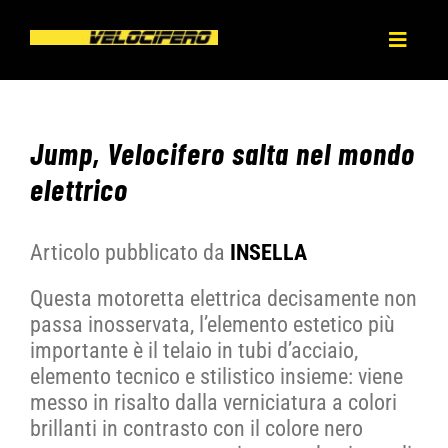
Salta
al
Toggl
contenuto
Naviga
HOME
Jump, Velocifero salta nel mondo
CHI SIAMO
elettrico
PRODOTTI
Articolo pubblicato da
INSELLA
Questa motoretta elettrica decisamente non
NEWS
passa inosservata, l’elemento estetico più
importante è il telaio in tubi d’acciaio,
PRESS
elemento tecnico e stilistico insieme: viene
messo in risalto dalla verniciatura a colori
brillanti in contrasto con il colore nero
DEALERS