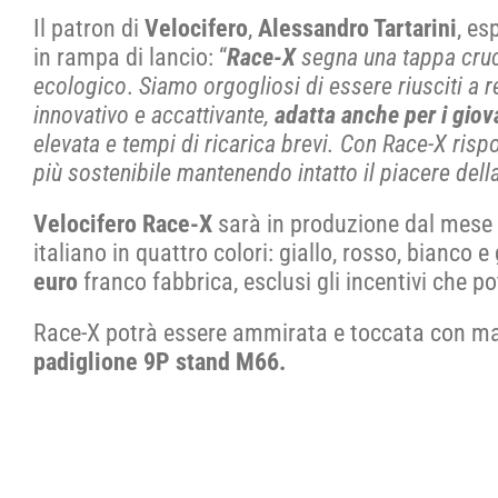
Il patron di
Velocifero
,
Alessandro Tartarini
, es
in rampa di lancio: “
Race-X
segna una tappa cruci
ecologico
.
Siamo orgogliosi di essere riusciti a 
innovativo e accattivante,
adatta anche per i giov
elevata e tempi di ricarica brevi. Con Race-X
risp
più sostenibile mantenendo intatto il piacere dell
Velocifero Race-X
sarà in produzione dal mese 
italiano in quattro colori: giallo, rosso, bianco e 
euro
franco fabbrica, esclusi gli incentivi che p
Race-X potrà essere ammirata e toccata con 
padiglione 9P stand M66.