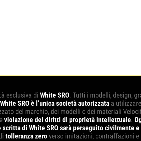
tà esclusiva di
White SRO
. Tutti i modelli, design, 
White SRO è l’unica società autorizzata
a utilizzar
zato del marchio, dei modelli o dei materiali Veloci
ce
violazione dei diritti di proprietà intellettuale
.
Og
 scritta di White SRO sarà perseguito civilmente e
di
tolleranza zero
verso imitazioni, contraffazioni e 