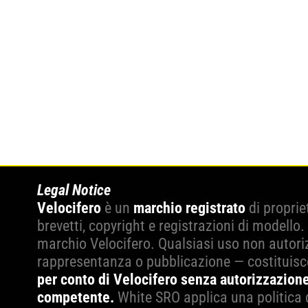
Legal Notice
Velocifero
è un
marchio registrato
di proprie
brevetti, copyright e registrazioni di modello.
marchio Velocifero. Qualsiasi uso non autoriz
rappresentanza o pubblicazione — costituis
per conto di Velocifero senza autorizzazione
competente.
White SRO applica una politica 