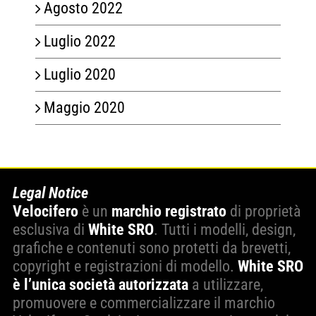
Agosto 2022
Luglio 2022
Luglio 2020
Maggio 2020
Legal Notice
Velocifero
è un
marchio registrato
di proprietà
esclusiva di
White SRO
. Tutti i modelli, design,
grafiche e contenuti sono protetti da brevetti,
copyright e registrazioni di modello.
White SRO
è l’unica società autorizzata
a utilizzare,
promuovere e commercializzare il marchio