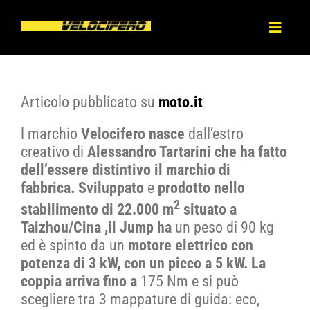
Salta
al
Toggl
contenuto
Naviga
HOME
Articolo pubblicato su
moto.it
CHI SIAMO
l marchio
Velocifero nasce
dall’estro
creativo di
Alessandro Tartarini che ha fatto
PRODOTTI
dell’essere distintivo il marchio di
fabbrica.
Sviluppato
e
prodotto
nello
2
NEWS
stabilimento di 22.000 m
situato
a
Taizhou/Cina ,il Jump ha
un peso di 90 kg
ed è spinto da un
motore elettrico con
PRESS
potenza di 3 kW, con un picco a 5 kW. La
coppia arriva fino a
175 Nm e si può
scegliere tra 3 mappature di guida: eco,
DEALERS