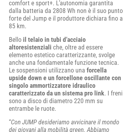
comfort e sport+. L’autonomia garantita
dalla batteria da 2808 Wh non è il suo punto
CONTATTI
forte del Jump e il produttore dichiara fino a
85 km.
SHOP
Bello
il telaio in tubi d’acciaio
altoresistenziali
che, oltre ad essere
ACCOUNT
elemento estetico caratterizzante, svolge
anche una fondamentale funzione tecnica.
Le sospensioni utilizzano una
forcella
CARRELLO
upside down e un forcellone oscillante con
singolo ammortizzatore idraulico
caratterizzato da un sistema pro link
. I freni
sono a disco di diametro 220 mm su
entrambe le ruote.
“
Con JUMP desideriamo avvicinare il mondo
dei giovani alla mobilità green. Abbiamo