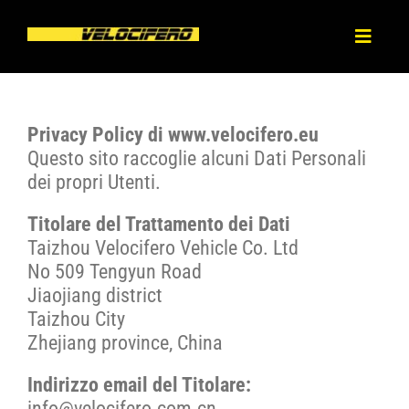
Skip
to
Toggl
content
Naviga
HOME
Privacy Policy di www.velocifero.eu
ABOUT
Questo sito raccoglie alcuni Dati Personali
dei propri Utenti.
PRODUCT
Titolare del Trattamento dei Dati
Taizhou Velocifero Vehicle Co. Ltd
No 509 Tengyun Road
BLOG
Jiaojiang district
Taizhou City
DEALERS
Zhejiang province, China
Indirizzo email del Titolare:
CONTACT
info@velocifero.com.cn