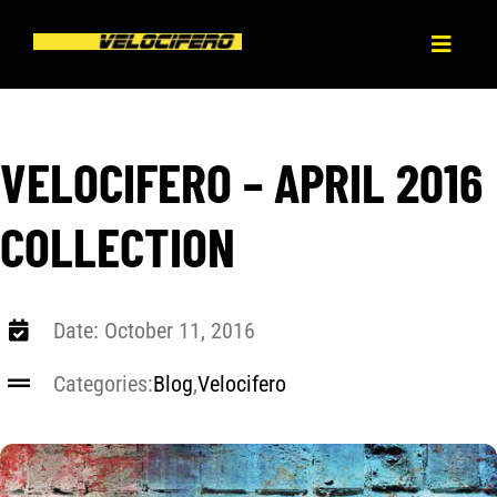
Skip
to
Toggl
content
Naviga
HOME
VELOCIFERO – APRIL 2016
ABOUT
COLLECTION
PRODUCT
Date: October 11, 2016
BLOG
Categories:
Blog
,
Velocifero
DEALERS
CONTACT